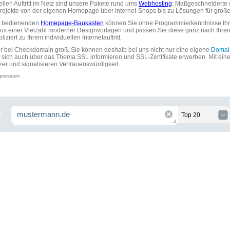
uellen Auftritt im Netz sind unsere Pakete rund ums
Webhosting
: Maßgeschneiderte A
tprojekte von der eigenen Homepage über Internet-Shops bis zu Lösungen für gr
zu bedienenden
Homepage-Baukasten
können Sie ohne Programmierkenntnisse Ihre
aus einer Vielzahl moderner Designvorlagen und passen Sie diese ganz nach Ihre
ziert zu Ihrem individuellen Internetauftritt.
ir bei Checkdomain groß. Sie können deshalb bei uns nicht nur eine eigene
Domai
 sich auch über das Thema SSL informieren und SSL-Zertifikate erwerben. Mit ein
zer und signalisieren Vertrauenswürdigkeit.
pressum
.
Top 20