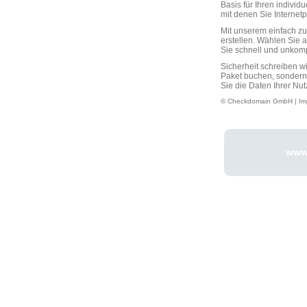
Basis für Ihren individ
mit denen Sie Interne
Mit unserem einfach 
erstellen. Wählen Sie 
Sie schnell und unkompli
Sicherheit schreiben w
Paket buchen, sondern
Sie die Daten Ihrer Nut
© Checkdomain GmbH |
Im
www